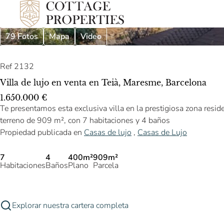
79 Fotos
Mapa
Video
Ref 2132
Villa de lujo en venta en Teià, Maresme, Barcelona
1.650.000 €
Te presentamos esta exclusiva villa en la prestigiosa zona resi
terreno de 909 m², con 7 habitaciones y 4 baños
Propiedad publicada en
Casas de lujo
,
Casas de Lujo
7
4
400m²
909m²
Habitaciones
Baños
Plano
Parcela
Explorar nuestra cartera completa