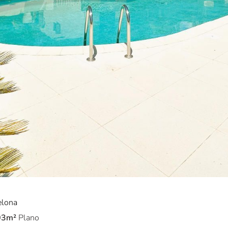
elona
03m²
Plano