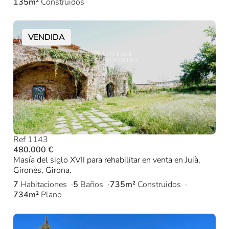
135m²
Construidos
VENDIDA
Ref 1143
480.000 €
Masía del siglo XVII para rehabilitar en venta en Juià,
Gironès, Girona.
7
Habitaciones
5
Baños
735m²
Construidos
734m²
Plano