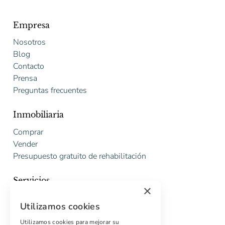
Empresa
Nosotros
Blog
Contacto
Prensa
Preguntas frecuentes
Inmobiliaria
Comprar
Vender
Presupuesto gratuito de rehabilitación
Servicios
×
Marketing digital
Utilizamos cookies
Compradores internacionales
Propiedades off-market
Utilizamos cookies para mejorar su