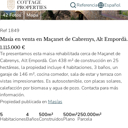
Referencia
Español
42 Fotos
Mapa
Ref 1849
Masía en venta en Maçanet de Cabrenys, Alt Empordà.
1.115.000 €
Te presentamos esta maisa rehabilitada cerca de Maçanet de
Cabrenys, Alt Empordà. Con 438 m² de construcción en 25
hectáreas, la propiedad incluye 4 habitaciones, 3 baños, un
garaje de 146 m², cocina comedor, sala de estar y terraza con
vistas impresionantes. Es autosostenible, con placas solares,
calefacción por biomasa y agua de pozo. Contacta para más
información.
Propiedad publicada en
Masías
5
4
500m²
500m²
250.000m²
Habitaciones
Baños
Construidos
Plano
Parcela