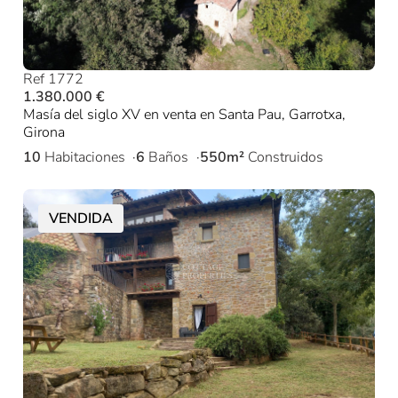
Ref 1772
1.380.000 €
Masía del siglo XV en venta en Santa Pau, Garrotxa,
Girona
10
Habitaciones
6
Baños
550m²
Construidos
VENDIDA