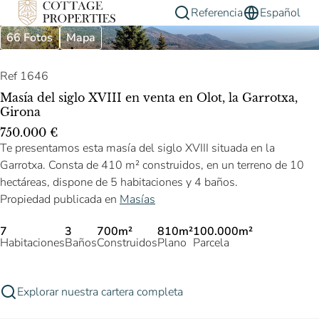
Referencia
Español
66 Fotos
Mapa
Ref 1646
Masía del siglo XVIII en venta en Olot, la Garrotxa,
Girona
750.000 €
Te presentamos esta masía del siglo XVIII situada en la
Garrotxa. Consta de 410 m² construidos, en un terreno de 10
hectáreas, dispone de 5 habitaciones y 4 baños.
Propiedad publicada en
Masías
7
3
700m²
810m²
100.000m²
Habitaciones
Baños
Construidos
Plano
Parcela
Explorar nuestra cartera completa