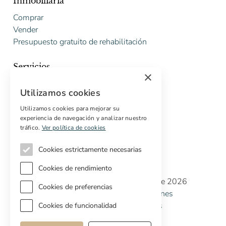
Inmobiliaria
Comprar
Vender
Presupuesto gratuito de rehabilitación
Servicios
×
Marketing digital
Utilizamos cookies
Compradores internacionales
Propiedades off-market
Utilizamos cookies para mejorar su
experiencia de navegación y analizar nuestro
Servicios para compradores
tráfico.
Ver política de cookies
Cookies estrictamente necesarias
Cookies de rendimiento
Copyright © Cottage Properties Real Estate 2026
Cookies de preferencias
Política de Privacidad
Terminos y Condiciones
Política de Cookies
Preferencias de cookies
Cookies de funcionalidad