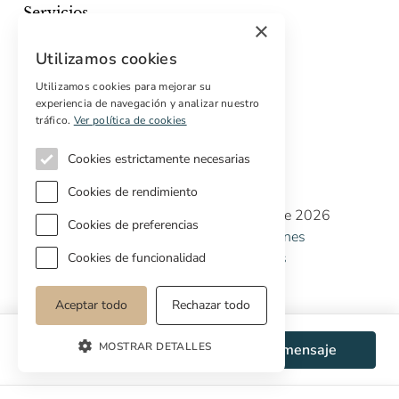
Servicios
×
Marketing digital
Utilizamos cookies
Compradores internacionales
Propiedades off-market
Utilizamos cookies para mejorar su
experiencia de navegación y analizar nuestro
Servicios para compradores
tráfico.
Ver política de cookies
Cookies estrictamente necesarias
Cookies de rendimiento
Copyright © Cottage Properties Real Estate 2026
Cookies de preferencias
Política de Privacidad
Terminos y Condiciones
Política de Cookies
Preferencias de cookies
Cookies de funcionalidad
Aceptar todo
Rechazar todo
MOSTRAR DETALLES
WhatsApp
Enviar mensaje