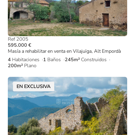
Ref 2005
595.000 €
Masía a rehabilitar en venta en Vilajuïga, Alt Empordà
4
Habitaciones
1
Baños
245m²
Construidos
200m²
Plano
EN EXCLUSIVA