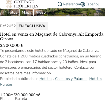
Referencia
Español
74 Fotos
Mapa
Video
Ref 2052
EN EXCLUSIVA
Hotel en venta en Maçanet de Cabrenys, Alt Empordà,
Girona.
2.200.000 €
Te presentamos este hotel ubicado en Maçanet de Cabrenys.
Consta de 1,200 metros cuadrados construidos, en un terreno
de 2 hectáreas, con 17 habitaciones y 20 baños. Ideal para
inversores o empresarios del sector hotelero. Contacta con
nosotros para más información.
Propiedad publicada en
Hoteles
,
Castillos y Palacios
,
Hoteles
Rurales
1.200m²
20.000.000m²
Plano
Parcela