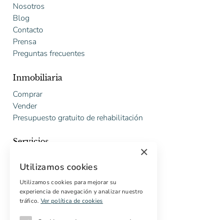
Nosotros
Blog
Contacto
Prensa
Preguntas frecuentes
Inmobiliaria
Comprar
Vender
Presupuesto gratuito de rehabilitación
Servicios
×
Marketing digital
Utilizamos cookies
Compradores internacionales
Propiedades off-market
Utilizamos cookies para mejorar su
experiencia de navegación y analizar nuestro
Servicios para compradores
tráfico.
Ver política de cookies