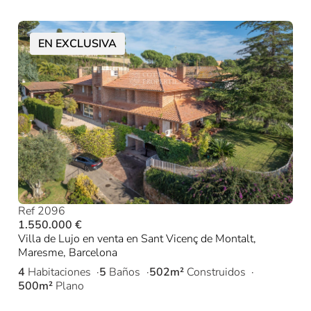
EN EXCLUSIVA
Ref 2096
1.550.000 €
Villa de Lujo en venta en Sant Vicenç de Montalt,
Maresme, Barcelona
4
Habitaciones
5
Baños
502m²
Construidos
500m²
Plano