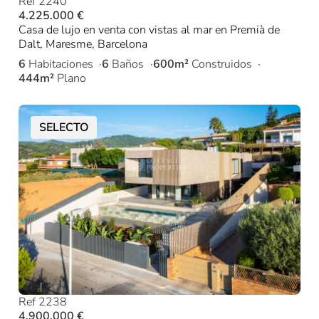
Ref 2240
4.225.000 €
Casa de lujo en venta con vistas al mar en Premià de
Dalt, Maresme, Barcelona
6
Habitaciones
6
Baños
600m²
Construidos
444m²
Plano
SELECTO
Ref 2238
4.900.000 €