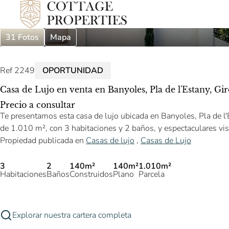
31 Fotos
Mapa
Ref 2249
OPORTUNIDAD
Casa de Lujo en venta en Banyoles, Pla de l'Estany, Gi
Precio a consultar
Te presentamos esta casa de lujo ubicada en Banyoles, Pla de l
de 1.010 m², con 3 habitaciones y 2 baños, y espectaculares vis
Propiedad publicada en
Casas de lujo
,
Casas de Lujo
3
2
140m²
140m²
1.010m²
Habitaciones
Baños
Construidos
Plano
Parcela
Explorar nuestra cartera completa