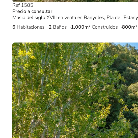
Ref 1585
Precio a consultar
Masia del siglo XVIII en venta en Banyoles, Pla de l'Estany
6
Habitaciones
2
Baños
1.000m²
Construidos
800m²