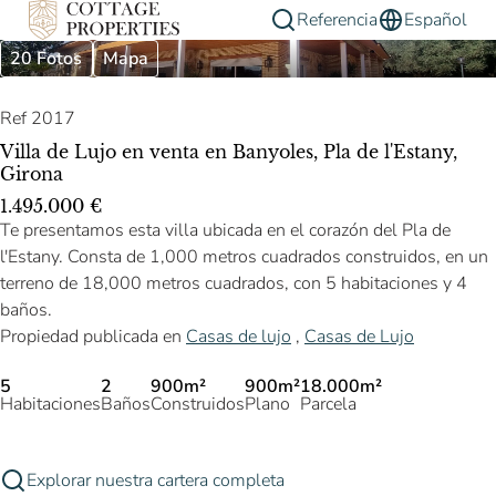
Referencia
Español
20 Fotos
Mapa
Ref 2017
Villa de Lujo en venta en Banyoles, Pla de l'Estany,
Girona
1.495.000 €
Te presentamos esta villa ubicada en el corazón del Pla de
l'Estany. Consta de 1,000 metros cuadrados construidos, en un
terreno de 18,000 metros cuadrados, con 5 habitaciones y 4
baños.
Propiedad publicada en
Casas de lujo
,
Casas de Lujo
5
2
900m²
900m²
18.000m²
Habitaciones
Baños
Construidos
Plano
Parcela
Explorar nuestra cartera completa