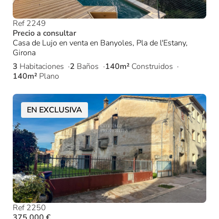
Ref 2249
Precio a consultar
Casa de Lujo en venta en Banyoles, Pla de l'Estany,
Girona
3
Habitaciones
2
Baños
140m²
Construidos
140m²
Plano
EN EXCLUSIVA
Ref 2250
375.000 €