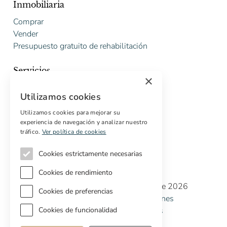
Inmobiliaria
Comprar
Vender
Presupuesto gratuito de rehabilitación
Servicios
×
Marketing digital
Utilizamos cookies
Compradores internacionales
Propiedades off-market
Utilizamos cookies para mejorar su
experiencia de navegación y analizar nuestro
Servicios para compradores
tráfico.
Ver política de cookies
Cookies estrictamente necesarias
Cookies de rendimiento
Copyright © Cottage Properties Real Estate 2026
Cookies de preferencias
Política de Privacidad
Terminos y Condiciones
Política de Cookies
Preferencias de cookies
Cookies de funcionalidad