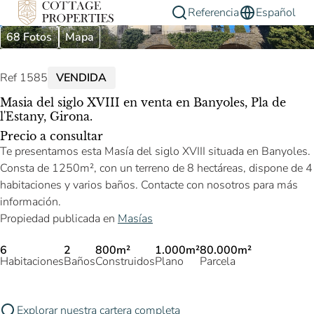
Referencia
Español
68 Fotos
Mapa
Ref 1585
VENDIDA
Masia del siglo XVIII en venta en Banyoles, Pla de
l'Estany, Girona.
Precio a consultar
Te presentamos esta Masía del siglo XVIII situada en Banyoles.
Consta de 1250m², con un terreno de 8 hectáreas, dispone de 4
habitaciones y varios baños. Contacte con nosotros para más
información.
Propiedad publicada en
Masías
6
2
800m²
1.000m²
80.000m²
Habitaciones
Baños
Construidos
Plano
Parcela
Explorar nuestra cartera completa