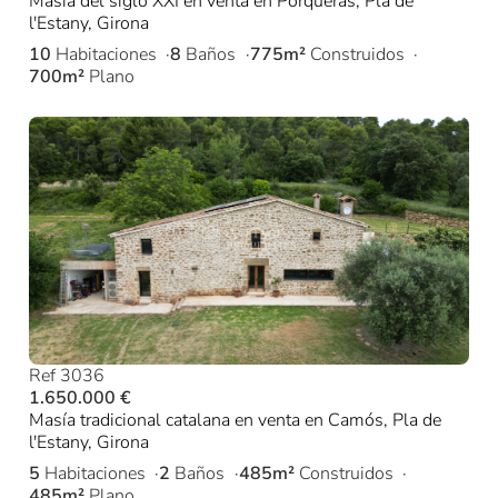
Masía del siglo XXI en venta en Porqueras, Pla de
l'Estany, Girona
10
Habitaciones
8
Baños
775m²
Construidos
700m²
Plano
Ref 3036
1.650.000 €
Masía tradicional catalana en venta en Camós, Pla de
l'Estany, Girona
5
Habitaciones
2
Baños
485m²
Construidos
485m²
Plano