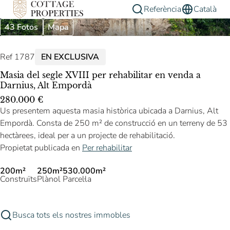
Referència
Català
43 Fotos
Mapa
Ref 1787
EN EXCLUSIVA
Masia del segle XVIII per rehabilitar en venda a
Darnius, Alt Empordà
280.000 €
Us presentem aquesta masia històrica ubicada a Darnius, Alt
Empordà. Consta de 250 m² de construcció en un terreny de 53
hectàrees, ideal per a un projecte de rehabilitació.
Propietat publicada en
Per rehabilitar
200m²
250m²
530.000m²
Construïts
Plànol
Parcel·la
Busca tots els nostres immobles