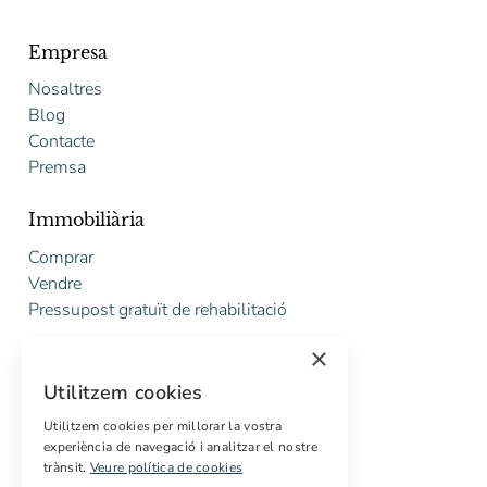
Empresa
Nosaltres
Blog
Contacte
Premsa
Immobiliària
Comprar
Vendre
Pressupost gratuït de rehabilitació
×
Serveis
Utilitzem cookies
Marketing digital
Compradors internacionals
Utilitzem cookies per millorar la vostra
experiència de navegació i analitzar el nostre
Propietats off-market
trànsit.
Veure política de cookies