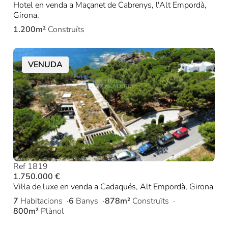
Hotel en venda a Maçanet de Cabrenys, l'Alt Empordà,
Girona.
1.200m²
Construïts
VENUDA
Ref 1819
1.750.000 €
Vil·la de luxe en venda a Cadaqués, Alt Empordà, Girona
7
Habitacions
6
Banys
878m²
Construïts
800m²
Plànol