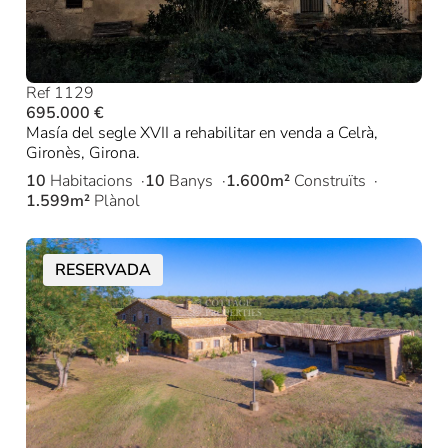
Ref 1129
695.000 €
Masía del segle XVII a rehabilitar en venda a Celrà,
Gironès, Girona.
10
Habitacions
10
Banys
1.600m²
Construïts
1.599m²
Plànol
RESERVADA