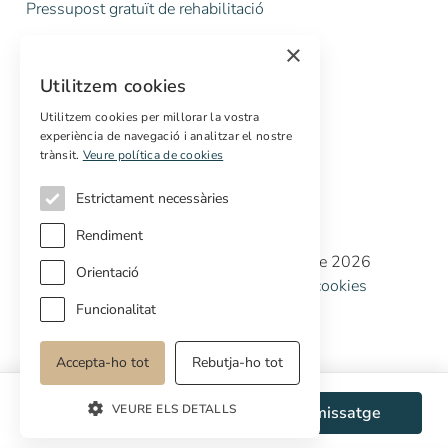
Pressupost gratuït de rehabilitació
×
Serveis
Utilitzem cookies
Marketing digital
Compradors internacionals
Utilitzem cookies per millorar la vostra
experiència de navegació i analitzar el nostre
Propietats off-market
trànsit.
Veure política de cookies
Estrictament necessàries
Rendiment
Copyright © Cottage Properties Real Estate 2026
Orientació
Política de privacitat
Avis legal
Política de cookies
Preferències de cookies
Funcionalitat
Accepta-ho tot
Rebutja-ho tot
VEURE ELS DETALLS
WhatsApp
Enviar missatge