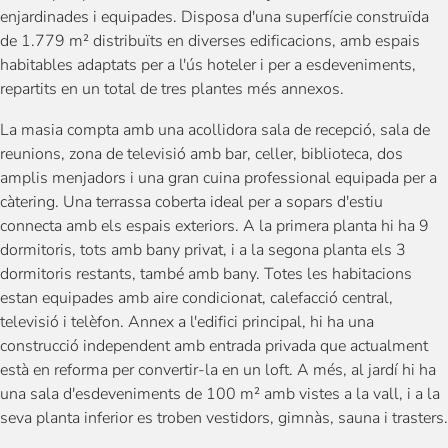
enjardinades i equipades. Disposa d'una superfície construïda
de 1.779 m² distribuïts en diverses edificacions, amb espais
habitables adaptats per a l'ús hoteler i per a esdeveniments,
repartits en un total de tres plantes més annexos.
La masia compta amb una acollidora sala de recepció, sala de
reunions, zona de televisió amb bar, celler, biblioteca, dos
amplis menjadors i una gran cuina professional equipada per a
càtering. Una terrassa coberta ideal per a sopars d'estiu
connecta amb els espais exteriors. A la primera planta hi ha 9
dormitoris, tots amb bany privat, i a la segona planta els 3
dormitoris restants, també amb bany. Totes les habitacions
estan equipades amb aire condicionat, calefacció central,
televisió i telèfon. Annex a l'edifici principal, hi ha una
construcció independent amb entrada privada que actualment
està en reforma per convertir-la en un loft. A més, al jardí hi ha
una sala d'esdeveniments de 100 m² amb vistes a la vall, i a la
seva planta inferior es troben vestidors, gimnàs, sauna i trasters.