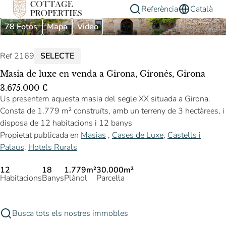
Referència
Català
78 Fotos
Mapa
Video
Ref 2169
SELECTE
Masia de luxe en venda a Girona, Gironès, Girona
3.675.000 €
Us presentem aquesta masia del segle XX situada a Girona.
Consta de 1.779 m² construïts, amb un terreny de 3 hectàrees, i
disposa de 12 habitacions i 12 banys
Propietat publicada en
Masias
,
Cases de Luxe
,
Castells i
Palaus
,
Hotels Rurals
12
18
1.779m²
30.000m²
Habitacions
Banys
Plànol
Parcel·la
Busca tots els nostres immobles