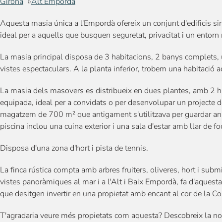
Girona
Alt Emporda
Aquesta masia única a l'Empordà ofereix un conjunt d'edificis sin
ideal per a aquells que busquen seguretat, privacitat i un entorn
La masia principal disposa de 3 habitacions, 2 banys complets,
vistes espectaculars. A la planta inferior, trobem una habitació ad
La masia dels masovers es distribueix en dues plantes, amb 2 h
equipada, ideal per a convidats o per desenvolupar un projecte
magatzem de 700 m² que antigament s'utilitzava per guardar ani
piscina inclou una cuina exterior i una sala d'estar amb llar de f
Disposa d'una zona d'hort i pista de tennis.
La finca rústica compta amb arbres fruiters, oliveres, hort i sub
vistes panoràmiques al mar i a l'Alt i Baix Empordà, fa d'aquest
que desitgen invertir en una propietat amb encant al cor de la Co
T'agradaria veure més propietats com aquesta? Descobreix la no