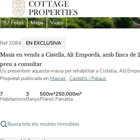
57 Fotos
Mapa
Video
Ref 2084
EN EXCLUSIVA
Masia en venda a Cistella, Alt Empordà, amb finca de 2
preu a consultar
Us presentem aquesta masia per rehabilitar a Cistella, Alt Empo
Propietat publicada en
Masias
,
Castells i Palaus
7
3
500m²
250.000m²
Habitacions
Banys
Plànol
Parcel·la
Busca tots els nostres immobles