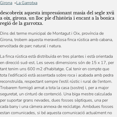
Girona
La Garrotxa
descobreix aquesta impressionant masia del segle xvii
a oix, girona. un lloc ple d'història i encant a la bonica
regió de la garrotxa.
Dins del terme municipal de Montagut i Oix, província de
Girona, trobem aquesta meravellosa finca rústica amb cabana,
envoltada de parc natural i natura.
La finca rústica està distribuïda en tres plantes i està orientada
en direcció sud-est. Les seves dimensions són de 15 x 17, per
tant tenim uns 600 m2 d'habitatge. Cal tenir en compte que
tota l'edificació està assentada sobre roca i acabada amb pedra
reconstruïda, respectant sempre l'estil rústic i rural de l'entorn.
Trobarem formigó armat a tota la casa (sostre) i, per a major
seguretat, un cinturó de contenció. Una biga mestre calculada
per suportar grans nevades, dues fosses sèptiques, una per
cada bany i una càmera annexa de reciclatge. Ambdues fosses
estan comunicades, si bé aquesta comunicació actualment no