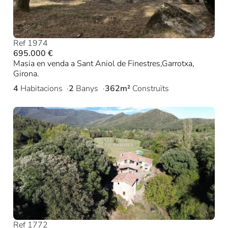
Ref 1974
695.000 €
Masia en venda a Sant Aniol de Finestres,Garrotxa,
Girona.
4
Habitacions
2
Banys
362m²
Construïts
Ref 1772