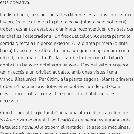
està operativa.
La distribució, pensada per a les diferents estacions com estiu i
hivern, és la següent: a la planta baixa (planta semisoterrani),
trobem els antics estables d'animals, reconvertit en una sala per
fer chefles i celebracions i un fresquet celler. Aquesta planta té
sortida directa a un porxo exterior. A la planta primera (planta
baixa) trobem el vestíbul, la cuina, un gran menjador amb una
rebost, i una gran sala d'estar. També trobem una habitació
doble i un bany complet amb banyera. Des del saló menjador
tenim accés a un privilegiat balcó, amb unes vistes i una
tranquil·litat única. Per últim, a la planta segona (planta primera)
trobem 4 habitacions, totes elles dobles i un despatx/sala
d'estar (que pot ser convertit en una altra habitació si és
necessari).
Com ha pogut llegir, també hi ha una altra cabana auxiliar, de
5×4 aproximadament. L'edificació és de pedra restaurada amb
la teulada nova. Allà trobem el rentador i la sala de màquines.