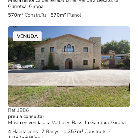
Masia històrica per rehabilitar en venda a Besalú, la
Garrotxa, Girona
570m²
Construïts
570m²
Plànol
VENUDA
Ref 1986
preu a consultar
Masia en venda a la Vall d'en Bass, la Garrotxa, Girona
4
Habitacions
7
Banys
1.357m²
Construïts
1.057m²
Plànol