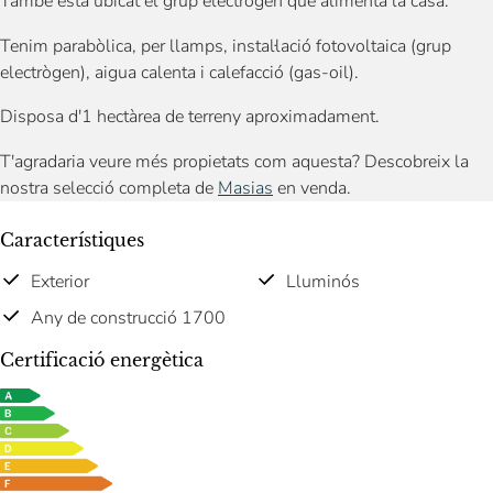
També està ubicat el grup electrògen que alimenta la casa.
Tenim parabòlica, per llamps, instal·lació fotovoltaica (grup
electrògen), aigua calenta i calefacció (gas-oil).
Disposa d'1 hectàrea de terreny aproximadament.
T'agradaria veure més propietats com aquesta? Descobreix la
nostra selecció completa de
Masias
en venda.
Característiques
Exterior
Lluminós
Any de construcció 1700
Certificació energètica