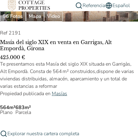
Referencia
Español
56 Fotos
Mapa
Video
Ref 2191
Masía del siglo XIX en venta en Garrigas, Alt
Empordà, Girona
425.000 €
Te presentamos esta Masía del siglo XIX situada en Garrigàs,
Alt Empordà. Consta de 564 m² construidos,dispone de varias
viviendas distribuidas, almacén, aparcamiento y un total de
varias estancias a reformar
Propiedad publicada en
Masías
564m²
683m²
Plano
Parcela
Explorar nuestra cartera completa