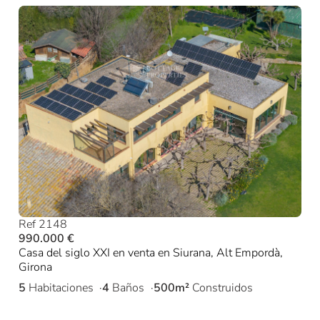
Ref 2148
990.000 €
Casa del siglo XXI en venta en Siurana, Alt Empordà,
Girona
5
Habitaciones
4
Baños
500m²
Construidos