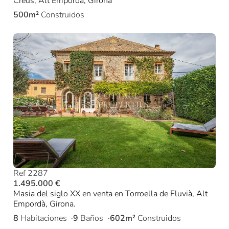
Creus, Alt Empordà, Girona
500m²
Construidos
Ref 2287
1.495.000 €
Masia del siglo XX en venta en Torroella de Fluvià, Alt
Empordà, Girona.
8
Habitaciones
9
Baños
602m²
Construidos