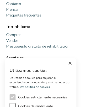
Contacto
Prensa
Preguntas frecuentes
Inmobiliaria
Comprar
Vender
Presupuesto gratuito de rehabilitación
Servicios
×
Marketing digital
Utilizamos cookies
Compradores internacionales
Propiedades off-market
Utilizamos cookies para mejorar su
experiencia de navegación y analizar nuestro
Servicios para compradores
tráfico.
Ver política de cookies
Cookies estrictamente necesarias
Cookies de rendimiento