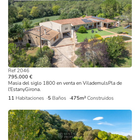
Ref 2046
795.000 €
Masia del siglo 1800 en venta en VilademulsPla de
l'EstanyGirona.
11
Habitaciones
5
Baños
475m²
Construidos