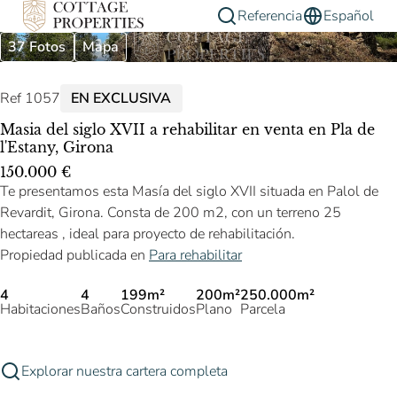
Referencia
Español
37 Fotos
Mapa
Ref 1057
EN EXCLUSIVA
Masia del siglo XVII a rehabilitar en venta en Pla de
l'Estany, Girona
150.000 €
Te presentamos esta Masía del siglo XVII situada en Palol de
Revardit, Girona. Consta de 200 m2, con un terreno 25
hectareas , ideal para proyecto de rehabilitación.
Propiedad publicada en
Para rehabilitar
4
4
199m²
200m²
250.000m²
Habitaciones
Baños
Construidos
Plano
Parcela
Explorar nuestra cartera completa