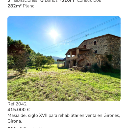
3
Habitaciones
3
Baños
310m²
Construidos
282m²
Plano
Ref 2042
415.000 €
Masia del siglo XVII para rehabilitar en venta en Girones,
Girona.