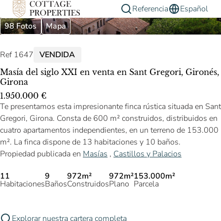
Referencia
Español
98 Fotos
Mapa
Ref 1647
VENDIDA
Masía del siglo XXI en venta en Sant Gregori, Gironés,
Girona
1.950.000 €
Te presentamos esta impresionante finca rústica situada en Sant
Gregori, Girona. Consta de 600 m² construidos, distribuidos en
cuatro apartamentos independientes, en un terreno de 153.000
m². La finca dispone de 13 habitaciones y 10 baños.
Propiedad publicada en
Masías
,
Castillos y Palacios
11
9
972m²
972m²
153.000m²
Habitaciones
Baños
Construidos
Plano
Parcela
Explorar nuestra cartera completa