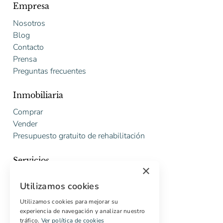
Empresa
Nosotros
Blog
Contacto
Prensa
Preguntas frecuentes
Inmobiliaria
Comprar
Vender
Presupuesto gratuito de rehabilitación
Servicios
×
Marketing digital
Utilizamos cookies
Compradores internacionales
Propiedades off-market
Utilizamos cookies para mejorar su
experiencia de navegación y analizar nuestro
Servicios para compradores
tráfico.
Ver política de cookies