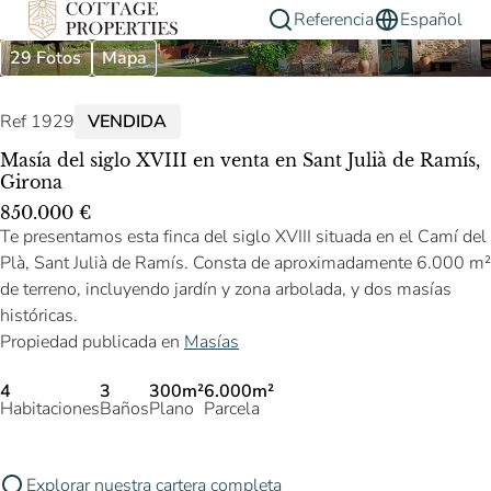
Referencia
Español
29 Fotos
Mapa
Ref 1929
VENDIDA
Masía del siglo XVIII en venta en Sant Julià de Ramís,
Girona
850.000 €
Te presentamos esta finca del siglo XVIII situada en el Camí del
Plà, Sant Julià de Ramís. Consta de aproximadamente 6.000 m²
de terreno, incluyendo jardín y zona arbolada, y dos masías
históricas.
Propiedad publicada en
Masías
4
3
300m²
6.000m²
Habitaciones
Baños
Plano
Parcela
Explorar nuestra cartera completa