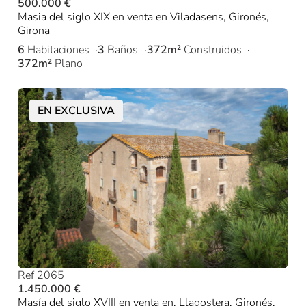
500.000 €
Masia del siglo XIX en venta en Viladasens, Gironés,
Girona
6
Habitaciones
3
Baños
372m²
Construidos
372m²
Plano
EN EXCLUSIVA
Ref 2065
1.450.000 €
Masía del siglo XVIII en venta en, Llagostera, Gironés,