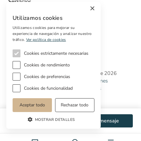
Servicios
×
Marketing digital
Utilizamos cookies
Compradores internacionales
Propiedades off-market
Utilizamos cookies para mejorar su
experiencia de navegación y analizar nuestro
Servicios para compradores
tráfico.
Ver política de cookies
Cookies estrictamente necesarias
Cookies de rendimiento
Copyright © Cottage Properties Real Estate 2026
Cookies de preferencias
Política de Privacidad
Terminos y Condiciones
Política de Cookies
Preferencias de cookies
Cookies de funcionalidad
Aceptar todo
Rechazar todo
MOSTRAR DETALLES
WhatsApp
Enviar mensaje