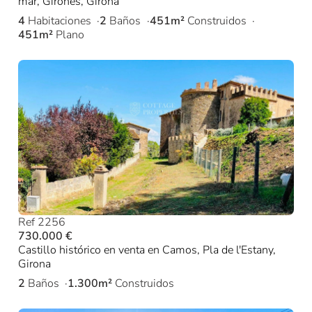
mar, Gironés, Girona
4
Habitaciones
2
Baños
451m²
Construidos
451m²
Plano
Ref 2256
730.000 €
Castillo histórico en venta en Camos, Pla de l'Estany,
Girona
2
Baños
1.300m²
Construidos