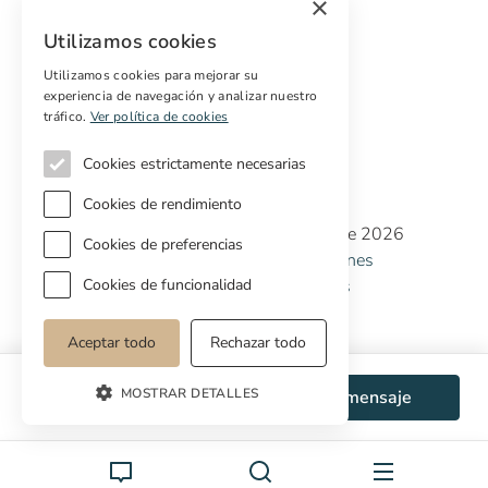
×
Marketing digital
Utilizamos cookies
Compradores internacionales
Propiedades off-market
Utilizamos cookies para mejorar su
experiencia de navegación y analizar nuestro
Servicios para compradores
tráfico.
Ver política de cookies
Cookies estrictamente necesarias
Cookies de rendimiento
Copyright © Cottage Properties Real Estate 2026
Cookies de preferencias
Política de Privacidad
Terminos y Condiciones
Política de Cookies
Preferencias de cookies
Cookies de funcionalidad
Aceptar todo
Rechazar todo
MOSTRAR DETALLES
WhatsApp
Enviar mensaje