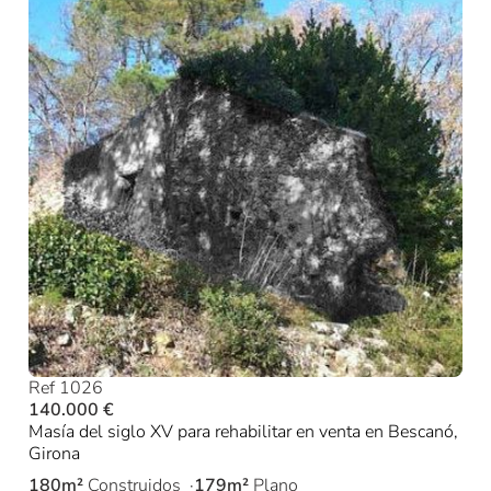
Ref 1026
140.000 €
Masía del siglo XV para rehabilitar en venta en Bescanó,
Girona
180m²
Construidos
179m²
Plano