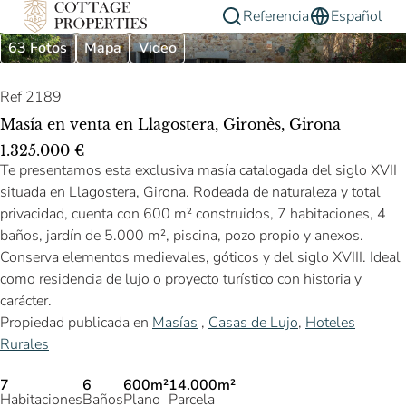
Referencia
Español
63 Fotos
Mapa
Video
Ref 2189
Masía en venta en Llagostera, Gironès, Girona
1.325.000 €
Te presentamos esta exclusiva masía catalogada del siglo XVII
situada en Llagostera, Girona. Rodeada de naturaleza y total
privacidad, cuenta con 600 m² construidos, 7 habitaciones, 4
baños, jardín de 5.000 m², piscina, pozo propio y anexos.
Conserva elementos medievales, góticos y del siglo XVIII. Ideal
como residencia de lujo o proyecto turístico con historia y
carácter.
Propiedad publicada en
Masías
,
Casas de Lujo
,
Hoteles
Rurales
7
6
600m²
14.000m²
Habitaciones
Baños
Plano
Parcela