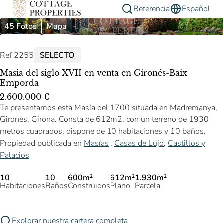
Referencia
Español
45 Fotos
Mapa
Ref 2255
SELECTO
Masia del siglo XVII en venta en Gironés-Baix
Emporda
2.600.000 €
Te presentamos esta Masía del 1700 situada en Madremanya,
Gironès, Girona. Consta de 612m2, con un terreno de 1930
metros cuadrados, dispone de 10 habitaciones y 10 baños.
Propiedad publicada en
Masías
,
Casas de Lujo
,
Castillos y
Palacios
10
10
600m²
612m²
1.930m²
Habitaciones
Baños
Construidos
Plano
Parcela
Explorar nuestra cartera completa