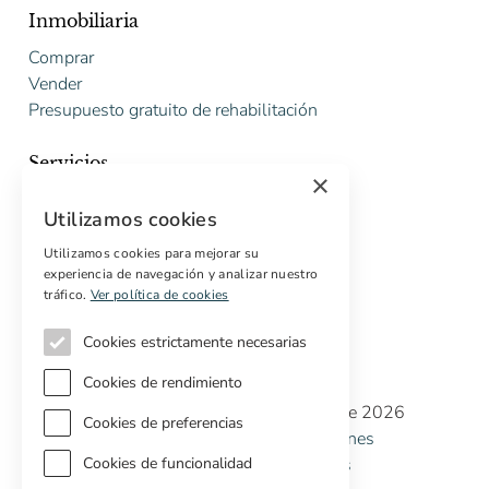
Inmobiliaria
Comprar
Vender
Presupuesto gratuito de rehabilitación
Servicios
×
Marketing digital
Utilizamos cookies
Compradores internacionales
Propiedades off-market
Utilizamos cookies para mejorar su
experiencia de navegación y analizar nuestro
Servicios para compradores
tráfico.
Ver política de cookies
Cookies estrictamente necesarias
Cookies de rendimiento
Copyright © Cottage Properties Real Estate 2026
Cookies de preferencias
Política de Privacidad
Terminos y Condiciones
Política de Cookies
Preferencias de cookies
Cookies de funcionalidad