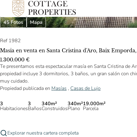
45 Fotos
Mapa
Ref 1982
Masia en venta en Santa Cristina d'Aro, Baix Emporda
1.300.000 €
Te presentamos esta espectacular masía en Santa Cristina de Ar
propiedad incluye 3 dormitorios, 3 baños, un gran salón con chi
muy cuidado.
Propiedad publicada en
Masías
,
Casas de Lujo
3
3
340m²
340m²
19.000m²
Habitaciones
Baños
Construidos
Plano
Parcela
Explorar nuestra cartera completa