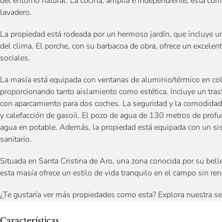
del entorno natural. La cocina, amplia e independiente, está c
lavadero.
La propiedad está rodeada por un hermoso jardín, que incluye una 
del clima. El porche, con su barbacoa de obra, ofrece un excelent
sociales.
La masía está equipada con ventanas de aluminio/térmico en co
proporcionando tanto aislamiento como estética. Incluye un tras
con aparcamiento para dos coches. La seguridad y la comodidad
y calefacción de gasoil. El pozo de agua de 130 metros de profun
agua en potable. Además, la propiedad está equipada con un si
sanitario.
Situada en Santa Cristina de Aro, una zona conocida por su belle
esta masía ofrece un estilo de vida tranquilo en el campo sin r
¿Te gustaría ver más propiedades como esta? Explora nuestra s
Características