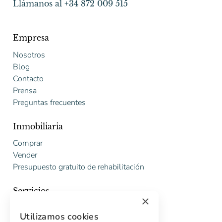
Llámanos al +34 872 009 515
Empresa
Nosotros
Blog
Contacto
Prensa
Preguntas frecuentes
Inmobiliaria
Comprar
Vender
Presupuesto gratuito de rehabilitación
Servicios
×
Marketing digital
Utilizamos cookies
Compradores internacionales