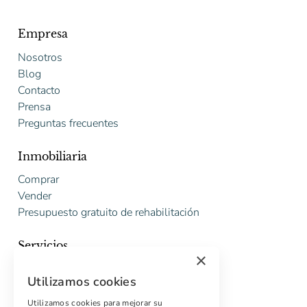
Empresa
Nosotros
Blog
Contacto
Prensa
Preguntas frecuentes
Inmobiliaria
Comprar
Vender
Presupuesto gratuito de rehabilitación
Servicios
×
Marketing digital
Utilizamos cookies
Compradores internacionales
Propiedades off-market
Utilizamos cookies para mejorar su