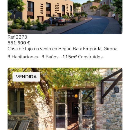
Ref 2273
551.600 €
Casa de lujo en venta en Begur, Baix Empordà, Girona
3
Habitaciones
3
Baños
115m²
Construidos
VENDIDA