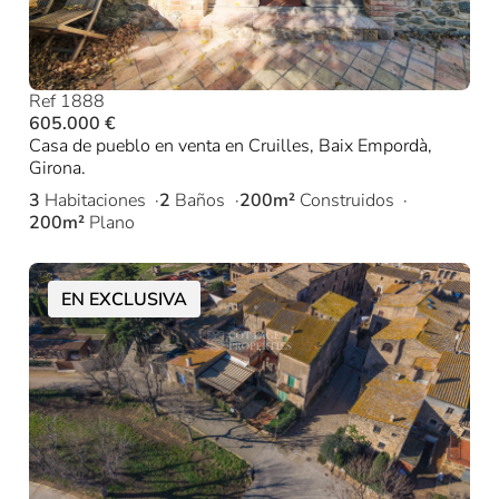
Ref 1888
605.000 €
Casa de pueblo en venta en Cruilles, Baix Empordà,
Girona.
3
Habitaciones
2
Baños
200m²
Construidos
200m²
Plano
EN EXCLUSIVA