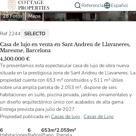
Referencia
Español
28 Fotos
Mapa
Ref 2244
SELECTO
Casa de lujo en venta en Sant Andreu de Llavaneres,
Maresme, Barcelona
4.500.000 €
Te presentamos esta espectacular casa de lujo de obra nueva
situada en la prestigiosa zona de Sant Andreu de Llavaneres. La
propiedad cuenta con 653 m² construidos y 511 m² útiles
sobre una amplia parcela de 2.053 m², dispone de seis
habitaciones en suite, piscina privada, jardines ornamentales y
un diseño arquitectónico único con acabados de alta gama.
Entrega prevista para julio de 2027.
Propiedad publicada en
Casas de lujo
,
Casas de Lujo
6
6
653m²
2.059m²
Habitaciones
Baños
Plano
Parcela