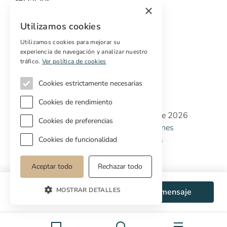
×
Marketing digital
Utilizamos cookies
Compradores internacionales
Propiedades off-market
Utilizamos cookies para mejorar su
experiencia de navegación y analizar nuestro
Servicios para compradores
tráfico.
Ver política de cookies
Cookies estrictamente necesarias
Cookies de rendimiento
Copyright © Cottage Properties Real Estate 2026
Cookies de preferencias
Política de Privacidad
Terminos y Condiciones
Política de Cookies
Preferencias de cookies
Cookies de funcionalidad
Aceptar todo
Rechazar todo
MOSTRAR DETALLES
WhatsApp
Enviar mensaje