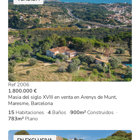
Ref 2006
1.800.000 €
Masia del siglo XVIII en venta en Arenys de Munt,
Maresme, Barcelona
15
Habitaciones
4
Baños
900m²
Construidos
783m²
Plano