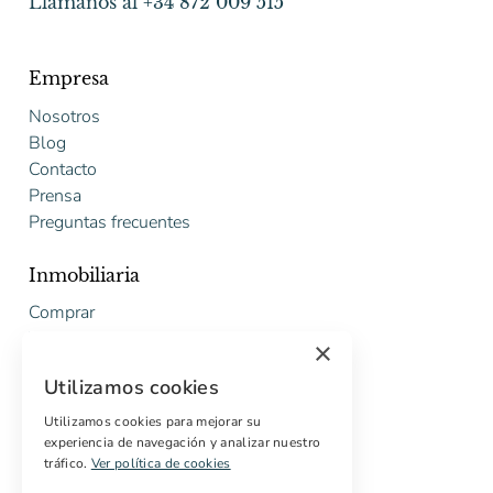
Llámanos al +34 872 009 515
Empresa
Nosotros
Blog
Contacto
Prensa
Preguntas frecuentes
Inmobiliaria
Comprar
Vender
×
Presupuesto gratuito de rehabilitación
Utilizamos cookies
Servicios
Utilizamos cookies para mejorar su
experiencia de navegación y analizar nuestro
Marketing digital
tráfico.
Ver política de cookies
Compradores internacionales