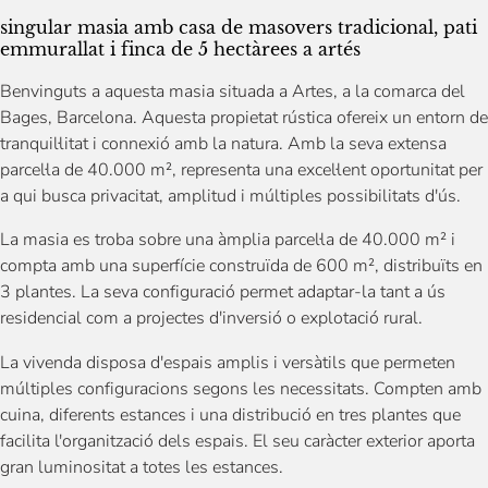
singular masia amb casa de masovers tradicional, pati
emmurallat i finca de 5 hectàrees a artés
Benvinguts a aquesta masia situada a Artes, a la comarca del
Bages, Barcelona. Aquesta propietat rústica ofereix un entorn de
tranquil·litat i connexió amb la natura. Amb la seva extensa
parcel·la de 40.000 m², representa una excel·lent oportunitat per
a qui busca privacitat, amplitud i múltiples possibilitats d'ús.
La masia es troba sobre una àmplia parcel·la de 40.000 m² i
compta amb una superfície construïda de 600 m², distribuïts en
3 plantes. La seva configuració permet adaptar-la tant a ús
residencial com a projectes d'inversió o explotació rural.
La vivenda disposa d'espais amplis i versàtils que permeten
múltiples configuracions segons les necessitats. Compten amb
cuina, diferents estances i una distribució en tres plantes que
facilita l'organització dels espais. El seu caràcter exterior aporta
gran luminositat a totes les estances.