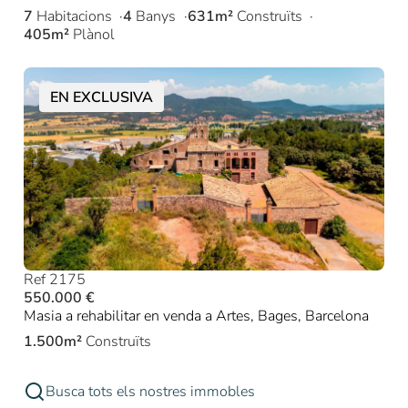
7
Habitacions
4
Banys
631m²
Construïts
405m²
Plànol
EN EXCLUSIVA
Ref 2175
550.000 €
Masia a rehabilitar en venda a Artes, Bages, Barcelona
1.500m²
Construïts
Busca tots els nostres immobles