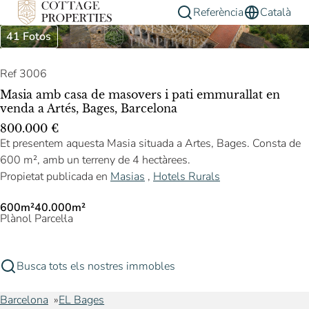
Referència
Català
41 Fotos
Ref 3006
Masia amb casa de masovers i pati emmurallat en
venda a Artés, Bages, Barcelona
800.000 €
Et presentem aquesta Masia situada a Artes, Bages. Consta de
600 m², amb un terreny de 4 hectàrees.
Propietat publicada en
Masias
,
Hotels Rurals
600m²
40.000m²
Plànol
Parcel·la
Busca tots els nostres immobles
Barcelona
EL Bages