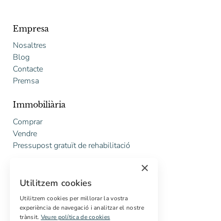
Empresa
Nosaltres
Blog
Contacte
Premsa
Immobiliària
Comprar
Vendre
Pressupost gratuït de rehabilitació
×
Serveis
Utilitzem cookies
Marketing digital
Compradors internacionals
Utilitzem cookies per millorar la vostra
experiència de navegació i analitzar el nostre
Propietats off-market
trànsit.
Veure política de cookies