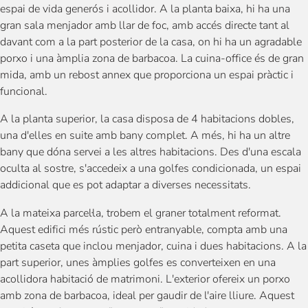
espai de vida generós i acollidor. A la planta baixa, hi ha una
gran sala menjador amb llar de foc, amb accés directe tant al
davant com a la part posterior de la casa, on hi ha un agradable
porxo i una àmplia zona de barbacoa. La cuina-office és de gran
mida, amb un rebost annex que proporciona un espai pràctic i
funcional.
A la planta superior, la casa disposa de 4 habitacions dobles,
una d'elles en suite amb bany complet. A més, hi ha un altre
bany que dóna servei a les altres habitacions. Des d'una escala
oculta al sostre, s'accedeix a una golfes condicionada, un espai
addicional que es pot adaptar a diverses necessitats.
A la mateixa parcel·la, trobem el graner totalment reformat.
Aquest edifici més rústic però entranyable, compta amb una
petita caseta que inclou menjador, cuina i dues habitacions. A la
part superior, unes àmplies golfes es converteixen en una
acollidora habitació de matrimoni. L'exterior ofereix un porxo
amb zona de barbacoa, ideal per gaudir de l'aire lliure. Aquest