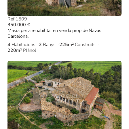
Ref 1509
350.000 €
Masia per a rehabilitar en venda prop de Navas,
Barcelona.
4
Habitacions
2
Banys
225m²
Construïts
220m²
Plànol