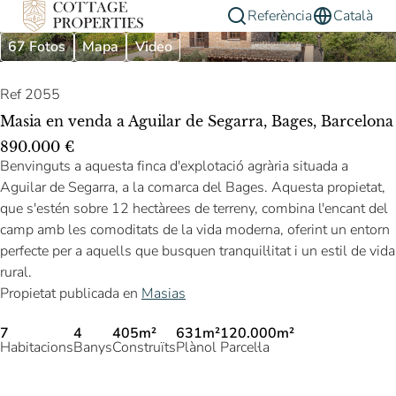
Referència
Català
67 Fotos
Mapa
Video
Ref 2055
Masia en venda a Aguilar de Segarra, Bages, Barcelona
890.000 €
Benvinguts a aquesta finca d'explotació agrària situada a
Aguilar de Segarra, a la comarca del Bages. Aquesta propietat,
que s'estén sobre 12 hectàrees de terreny, combina l'encant del
camp amb les comoditats de la vida moderna, oferint un entorn
perfecte per a aquells que busquen tranquil·litat i un estil de vida
rural.
Propietat publicada en
Masias
7
4
405m²
631m²
120.000m²
Habitacions
Banys
Construïts
Plànol
Parcel·la