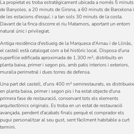
La propietat es troba estratègicament ubicada a només 5 minuts
de Banyoles, a 20 minuts de Girona, a 60 minuts de Barcelona i
de les estacions d'esquí, i a tan sols 30 minuts de la costa.
Davant de la finca discorre el riu Matamors, aportant un entorn
natural únic i privilegiat.
Antiga residència d'estiueig de la Marquesa d'Arnau i de Llinàs,
el castell està catalogat com a bé històric local. Disposa d'una
superfície edificada aproximada de 1.300 m², distribuïts en
planta baixa, primer i segon pis, amb patis interiors i exteriors,
muralla perimetral i dues torres de defensa.
Una part del castell, d'uns 400 m² semirestaurats, es distribueix
en planta baixa, primer i segon pis i ha estat objecte d'una
primera fase de restauració, conservant tots els elements
arquitectònics originals. Es troba en un estat de restauració
avançada, pendent d'acabats finals perquè el comprador els
pugui personalitzar al seu gust, sent fàcilment habitable a curt
termini.