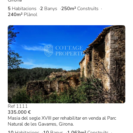
Girona
5
Habitacions
2
Banys
250m²
Construïts
240m²
Plànol
Ref 1111
335.000 €
Masia del segle XVIII per rehabilitar en venda al Parc
Natural de les Gavarres, Girona.
10
Habitacions
10
Banys
1.063m²
Construïts