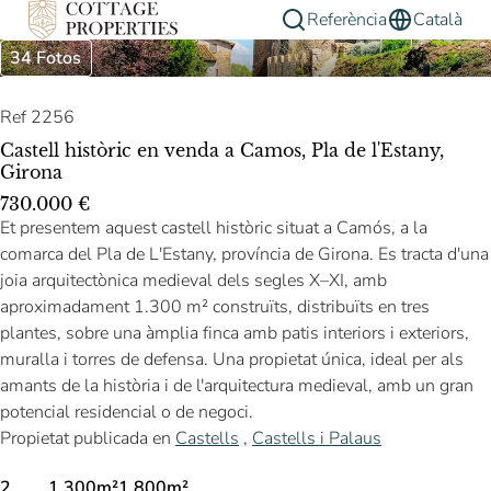
Referència
Català
34 Fotos
Ref 2256
Castell històric en venda a Camos, Pla de l'Estany,
Girona
730.000 €
Et presentem aquest castell històric situat a Camós, a la
comarca del Pla de L'Estany, província de Girona. Es tracta d'una
joia arquitectònica medieval dels segles X–XI, amb
aproximadament 1.300 m² construïts, distribuïts en tres
plantes, sobre una àmplia finca amb patis interiors i exteriors,
muralla i torres de defensa. Una propietat única, ideal per als
amants de la història i de l'arquitectura medieval, amb un gran
potencial residencial o de negoci.
Propietat publicada en
Castells
,
Castells i Palaus
2
1.300m²
1.800m²