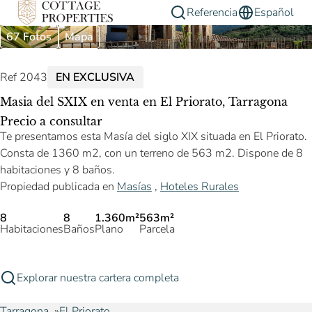
Referencia
Español
67 Fotos
Mapa
Ref 2043
EN EXCLUSIVA
Masia del SXIX en venta en El Priorato, Tarragona
Precio a consultar
Te presentamos esta Masía del siglo XIX situada en El Priorato.
Consta de 1360 m2, con un terreno de 563 m2. Dispone de 8
habitaciones y 8 baños.
Propiedad publicada en
Masías
,
Hoteles Rurales
8
8
1.360m²
563m²
Habitaciones
Baños
Plano
Parcela
Explorar nuestra cartera completa
Tarragona
El Priorato