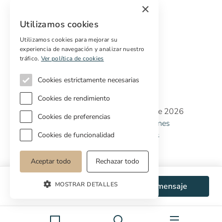
×
Marketing digital
Utilizamos cookies
Compradores internacionales
Propiedades off-market
Utilizamos cookies para mejorar su
experiencia de navegación y analizar nuestro
Servicios para compradores
tráfico.
Ver política de cookies
Cookies estrictamente necesarias
Cookies de rendimiento
Copyright © Cottage Properties Real Estate 2026
Cookies de preferencias
Política de Privacidad
Terminos y Condiciones
Política de Cookies
Preferencias de cookies
Cookies de funcionalidad
Aceptar todo
Rechazar todo
MOSTRAR DETALLES
WhatsApp
Enviar mensaje