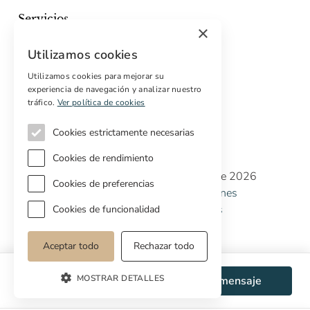
Servicios
×
Marketing digital
Utilizamos cookies
Compradores internacionales
Propiedades off-market
Utilizamos cookies para mejorar su
experiencia de navegación y analizar nuestro
Servicios para compradores
tráfico.
Ver política de cookies
Cookies estrictamente necesarias
Cookies de rendimiento
Copyright © Cottage Properties Real Estate 2026
Cookies de preferencias
Política de Privacidad
Terminos y Condiciones
Política de Cookies
Preferencias de cookies
Cookies de funcionalidad
Aceptar todo
Rechazar todo
MOSTRAR DETALLES
WhatsApp
Enviar mensaje