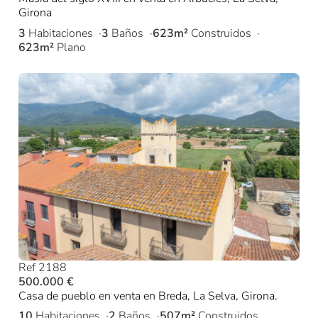
Girona
3
Habitaciones
3
Baños
623m²
Construidos
623m²
Plano
Ref 2188
500.000 €
Casa de pueblo en venta en Breda, La Selva, Girona.
10
Habitaciones
2
Baños
507m²
Construidos