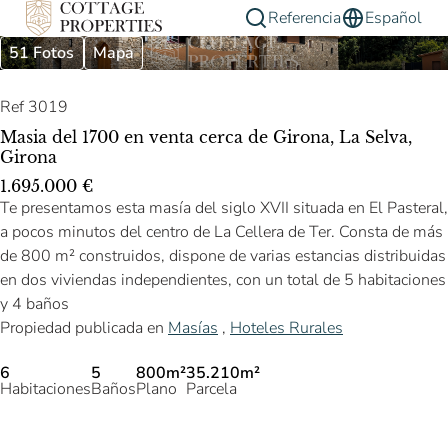
Referencia
Español
51 Fotos
Mapa
Ref 3019
Masia del 1700 en venta cerca de Girona, La Selva,
Girona
1.695.000 €
Te presentamos esta masía del siglo XVII situada en El Pasteral,
a pocos minutos del centro de La Cellera de Ter. Consta de más
de 800 m² construidos, dispone de varias estancias distribuidas
en dos viviendas independientes, con un total de 5 habitaciones
y 4 baños
Propiedad publicada en
Masías
,
Hoteles Rurales
6
5
800m²
35.210m²
Habitaciones
Baños
Plano
Parcela