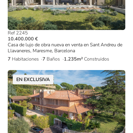
Ref 2245
10.400.000 €
Casa de lujo de obra nueva en venta en Sant Andreu de
Llavaneres, Maresme, Barcelona
7
Habitaciones
7
Baños
1.235m²
Construidos
EN EXCLUSIVA