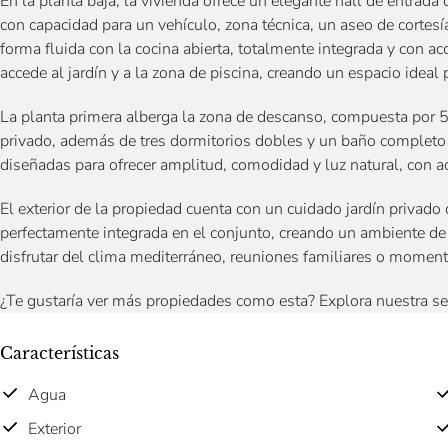
En la planta baja, la vivienda ofrece un elegante hall de entrada 
con capacidad para un vehículo, zona técnica, un aseo de corte
forma fluida con la cocina abierta, totalmente integrada y con acc
accede al jardín y a la zona de piscina, creando un espacio ideal pa
La planta primera alberga la zona de descanso, compuesta por 5 
privado, además de tres dormitorios dobles y un baño completo 
diseñadas para ofrecer amplitud, comodidad y luz natural, con acc
El exterior de la propiedad cuenta con un cuidado jardín privado
perfectamente integrada en el conjunto, creando un ambiente de 
disfrutar del clima mediterráneo, reuniones familiares o momen
¿Te gustaría ver más propiedades como esta? Explora nuestra s
Características
Agua
Exterior