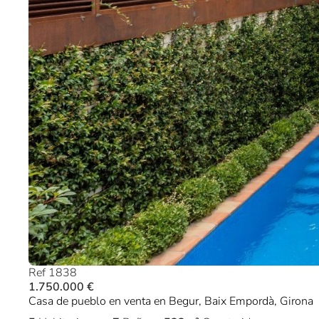
Ref 1838
1.750.000 €
Casa de pueblo en venta en Begur, Baix Empordà, Girona