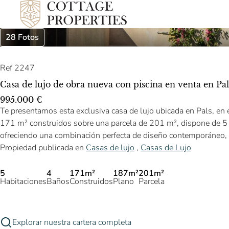
28 Fotos
Ref 2247
Casa de lujo de obra nueva con piscina en venta en Pa
995.000 €
Te presentamos esta exclusiva casa de lujo ubicada en Pals, en
171 m² construidos sobre una parcela de 201 m², dispone de 5 ha
ofreciendo una combinación perfecta de diseño contemporáneo, c
Propiedad publicada en
Casas de lujo
,
Casas de Lujo
5
4
171m²
187m²
201m²
Habitaciones
Baños
Construidos
Plano
Parcela
Explorar nuestra cartera completa