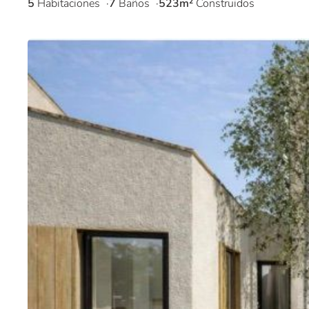
5
Habitaciones
7
Baños
523m²
Construidos