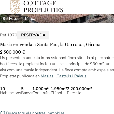
96 Fotos
Mapa
Ref 1970
RESERVADA
Masia en venda a Santa Pau, la Garrotxa, Girona
2.500.000 €
Us presentem aquesta impressionant finca situada al parc natu
hectàrees, la propietat inclou una casa principal de 930 m², un
així com una masia independent. La finca compta amb espais ampl
Propietat publicada en
Masias
,
Castells i Palaus
10
5
1.000m²
1.950m²
2.200.000m²
Habitacions
Banys
Construïts
Plànol
Parcel·la
Busca tots els nostres immobles