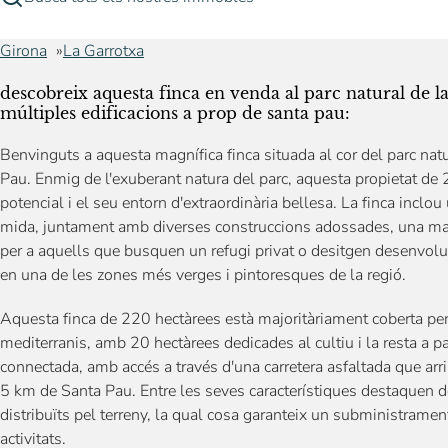
Girona
La Garrotxa
descobreix aquesta finca en venda al parc natural de l
múltiples edificacions a prop de santa pau:
Benvinguts a aquesta magnífica finca situada al cor del parc na
Pau. Enmig de l'exuberant natura del parc, aquesta propietat de
potencial i el seu entorn d'extraordinària bellesa. La finca inclo
mida, juntament amb diverses construccions adossades, una mas
per a aquells que busquen un refugi privat o desitgen desenvolup
en una de les zones més verges i pintoresques de la regió.
Aquesta finca de 220 hectàrees està majoritàriament coberta per
mediterranis, amb 20 hectàrees dedicades al cultiu i la resta a p
connectada, amb accés a través d'una carretera asfaltada que arrib
5 km de Santa Pau. Entre les seves característiques destaquen
distribuïts pel terreny, la qual cosa garanteix un subministrament 
activitats.