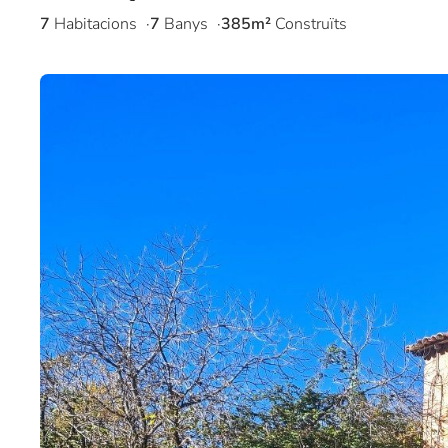
7
Habitacions
7
Banys
385m²
Construïts