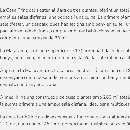
La Casa Principal s'estén al llarg de tres plantes, oferint un tot
àmplies sales diàfanes, una bodega i una cuina. La primera plant
sala d'estar, un despatx, dues habitacions amb bany en suite i u
parcialment rehabilitada, compta amb tres habitacions en suite
compartit i una terrassa de 30 m².
La Masoveria, amb una superfície de 130 m² repartida en tres pl
banys, una cuina, un menjador i una sala d'estar, oferint una acol
Adjecte a la Masoveria, es troba una construcció adossada de 1
dissenyada com una sala de reunions amb cuina i un bany, ment
despatx i un bany addicional.
A més, hi ha una construcció de dues plantes amb 260 m² totals,
la planta primera a una ampla sala diàfana, ideal per a múltiples
La finca també inclou diversos espais funcionals com galliners 
220 m², i una nau de 450 m², proporcionant instal·lacions versà