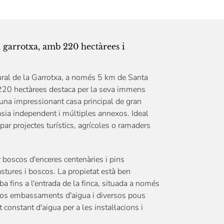
a garrotxa, amb 220 hectàrees i
tural de la Garrotxa, a només 5 km de Santa
 220 hectàrees destaca per la seva immens
u una impressionant casa principal de gran
ia independent i múltiples annexos. Ideal
ar projectes turístics, agrícoles o ramaders
 boscos d'enceres centenàries i pins
astures i boscos. La propietat està ben
a fins a l'entrada de la finca, situada a només
 dos embassaments d'aigua i diversos pous
constant d'aigua per a les instal·lacions i