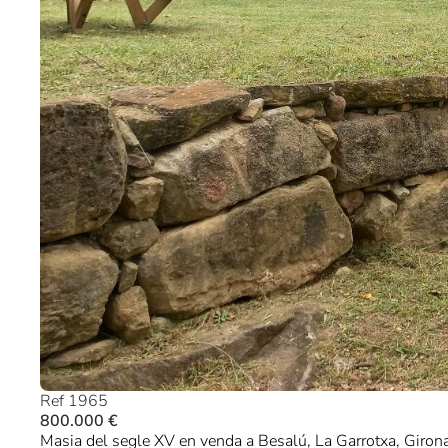
Ref 1965
800.000 €
Masia del segle XV en venda a Besalú, La Garrotxa, Giron