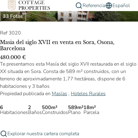
Referencia
Español
33 Fotos
Ref 3020
Masia del siglo XVII en venta en Sora, Osona,
Barcelona
480.000 €
Te presentamos esta Masía del siglo XVII restaurada en el siglo
XX situada en Sora. Consta de 589 m² construidos, con un
terreno de aproximadamente 1,77 hectáreas, dispone de 6
habitaciones y 3 baños
Propiedad publicada en
Masías
,
Hoteles Rurales
6
2
500m²
589m²
18m²
Habitaciones
Baños
Construidos
Plano
Parcela
Explorar nuestra cartera completa