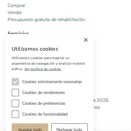
Comprar
Vender
Presupuesto gratuito de rehabilitación
Servicios
×
Marketing digital
Utilizamos cookies
Compradores internacionales
Propiedades off-market
Utilizamos cookies para mejorar su
experiencia de navegación y analizar nuestro
Servicios para compradores
tráfico.
Ver política de cookies
Cookies estrictamente necesarias
Cookies de rendimiento
Copyright © Cottage Properties Real Estate 2026
Cookies de preferencias
Política de Privacidad
Terminos y Condiciones
Política de Cookies
Preferencias de cookies
Cookies de funcionalidad
Aceptar todo
Rechazar todo