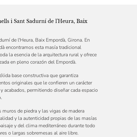
lls i Sant Sadurní de l'Heura, Baix
durní de l'Heura, Baix Empordà, Girona. En
dà encontramos esta masía tradicional
a la esencia de la arquitectura rural y ofrece
izada en pleno corazón del Empordà.
ólida base constructiva que garantiza
tos originales que le confieren un carácter
n y acabados, permitiendo diseñar cada espacio
o.
es muros de piedra y las vigas de madera
alidad y la autenticidad propias de las masías
 paisaje y del clima mediterráneo durante todo
res o largas sobremesas al aire libre.