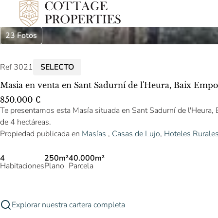
23 Fotos
Ref 3021
SELECTO
Masia en venta en Sant Sadurní de l'Heura, Baix Empo
850.000 €
Te presentamos esta Masía situada en Sant Sadurní de l'Heura,
de 4 hectáreas.
Propiedad publicada en
Masías
,
Casas de Lujo
,
Hoteles Rurale
4
250m²
40.000m²
Habitaciones
Plano
Parcela
Explorar nuestra cartera completa