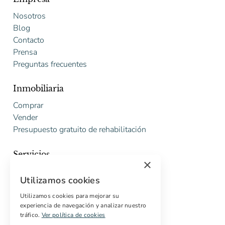
Nosotros
Blog
Contacto
Prensa
Preguntas frecuentes
Inmobiliaria
Comprar
Vender
Presupuesto gratuito de rehabilitación
Servicios
×
Marketing digital
Utilizamos cookies
Compradores internacionales
Propiedades off-market
Utilizamos cookies para mejorar su
experiencia de navegación y analizar nuestro
Servicios para compradores
tráfico.
Ver política de cookies