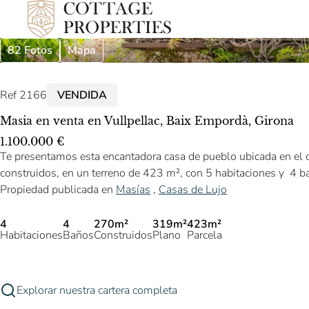
82 Fotos
Mapa
Ref 2166
VENDIDA
Masia en venta en Vullpellac, Baix Empordà, Girona
1.100.000 €
Te presentamos esta encantadora casa de pueblo ubicada en el c
construidos, en un terreno de 423 m², con 5 habitaciones y 4 b
Propiedad publicada en
Masías
,
Casas de Lujo
4
4
270m²
319m²
423m²
Habitaciones
Baños
Construidos
Plano
Parcela
Explorar nuestra cartera completa